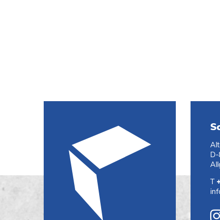
S
Al
D-
Al
T
in