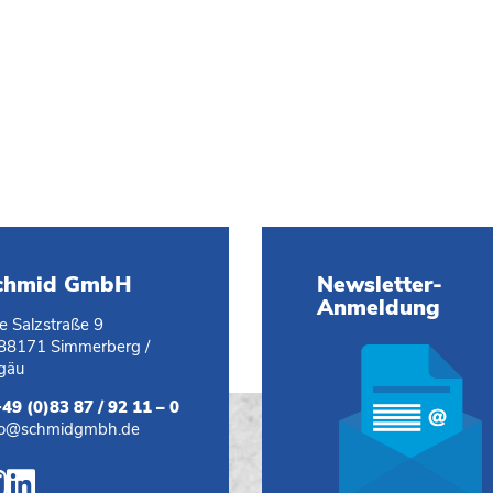
chmid GmbH
Newsletter-
Anmeldung
te Salzstraße 9
88171 Simmerberg /
lgäu
+49 (0)83 87 / 92 11 – 0
fo@schmidgmbh.de