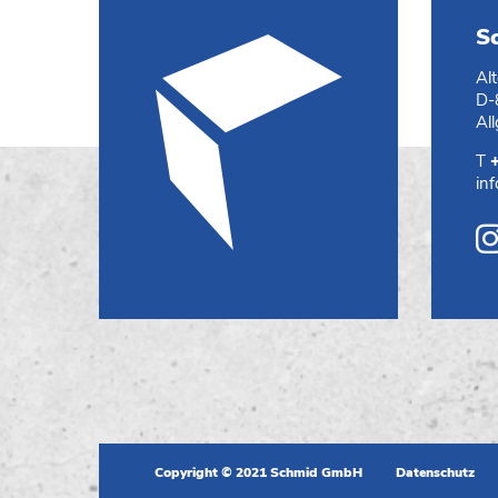
S
Al
D-
Al
T
in
Copyright © 2021 Schmid GmbH
Datenschutz