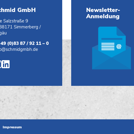
chmid GmbH
Newsletter-
Anmeldung
te Salzstraße 9
88171 Simmerberg /
lgäu
+49 (0)83 87 / 92 11 – 0
fo@schmidgmbh.de
Impressum