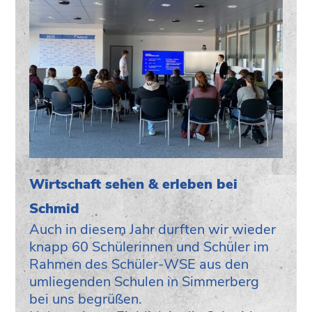
Wirtschaft sehen & erleben bei
Schmid
Auch in diesem Jahr durften wir wieder
knapp 60 Schülerinnen und Schüler im
Rahmen des Schüler-WSE aus den
umliegenden Schulen in Simmerberg
bei uns begrüßen.