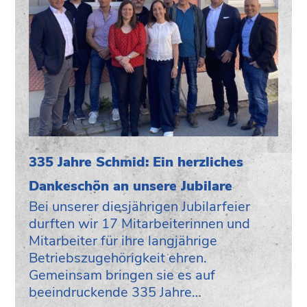
335 Jahre Schmid: Ein herzliches
Dankeschön an unsere Jubilare
Bei unserer diesjährigen Jubilarfeier
durften wir 17 Mitarbeiterinnen und
Mitarbeiter für ihre langjährige
Betriebszugehörigkeit ehren.
Gemeinsam bringen sie es auf
beeindruckende 335 Jahre…