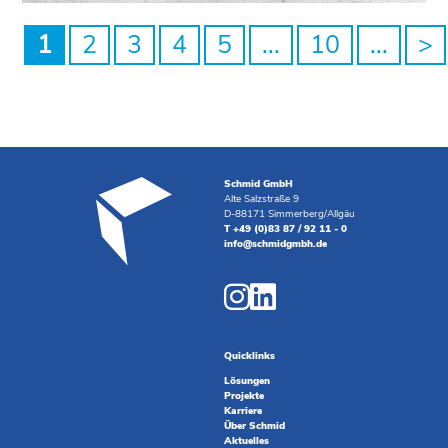
1
2
3
4
5
...
10
...
>
Schmid GmbH
Alte Salzstraße 9
D-88171 Simmerberg/Allgäu
T +49 (0)83 87 / 92 11 - 0
info@schmidgmbh.de
Quicklinks
Lösungen
Projekte
Karriere
Über Schmid
Aktuelles