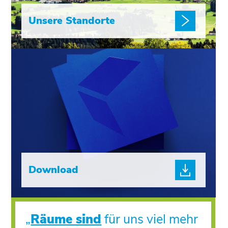
Unsere Standorte
Download
„
Räume sind
für uns viel mehr