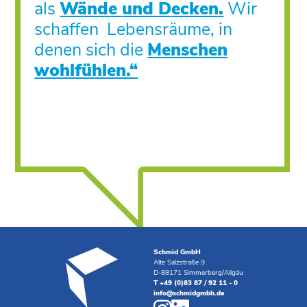
als
Wände und Decken.
Wir
schaffen Lebensräume, in
denen sich die
Menschen
wohlfühlen.“
Schmid GmbH
Alte Salzstraße 9
D-88171 Simmerberg/Allgäu
T +49 (0)83 87 / 92 11 - 0
info@schmidgmbh.de