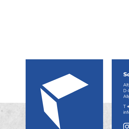
S
Al
D-
Al
T
in