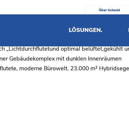
Über Schmid
ador House
LÖSUNGEN.
„Lichtdurchflutetund optimal belüftet,gekühlt u
mener Gebäudekomplex mit dunklen Innenräumen
hflutete, moderne Bürowelt. 23.000 m² Hybridsege