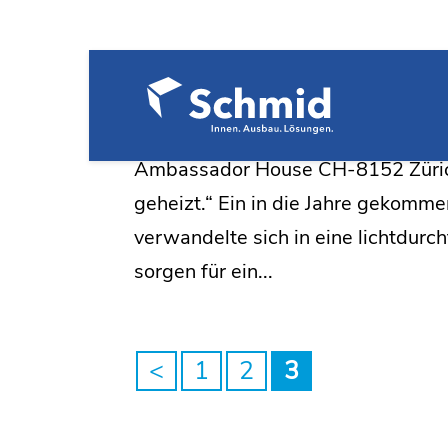
Ambass
Ambassador House CH-8152 Zürich 
geheizt.“ Ein in die Jahre gekom
verwandelte sich in eine lichtdurc
sorgen für ein...
<
1
2
3