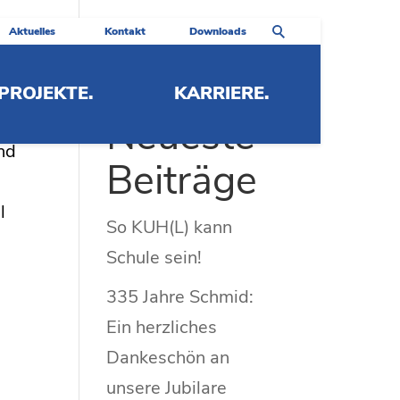
Aktuelles
Kontakt
Downloads
PROJEKTE.
KARRIERE.
Neueste
nd
Beiträge
l
So KUH(L) kann
Schule sein!
335 Jahre Schmid:
Ein herzliches
Dankeschön an
unsere Jubilare