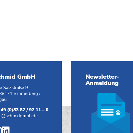
chmid GmbH
Newsletter-
Anmeldung
te Salzstraße 9
88171 Simmerberg /
lgäu
+49 (0)83 87 / 92 11 – 0
fo@schmidgmbh.de