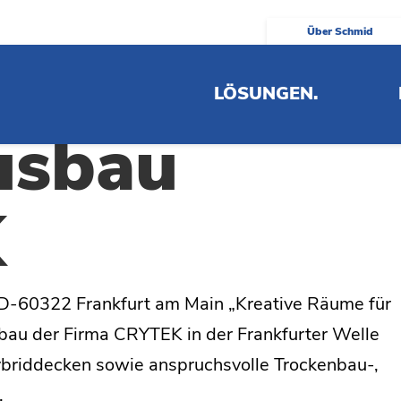
Über Schmid
e,
LÖSUNGEN.
usbau
K
D-60322 Frankfurt am Main „Kreative Räume für
usbau der Firma CRYTEK in der Frankfurter Welle
ybriddecken sowie anspruchsvolle Trockenbau-,
.