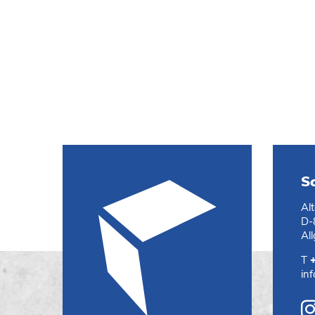
S
Al
D-
Al
T
in