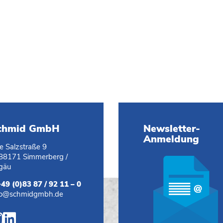
chmid GmbH
Newsletter-
Anmeldung
te Salzstraße 9
88171 Simmerberg /
lgäu
+49 (0)83 87 / 92 11 – 0
fo@schmidgmbh.de