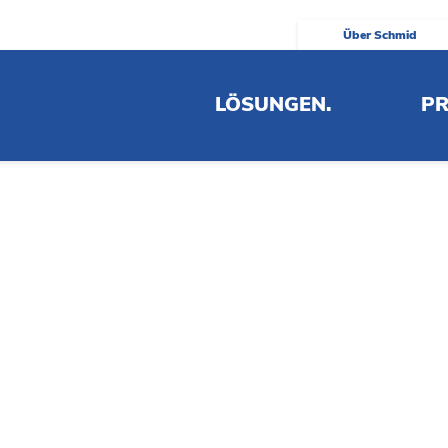
Über Schmid
enblatt LÄKH
LÖSUNGEN.
PR