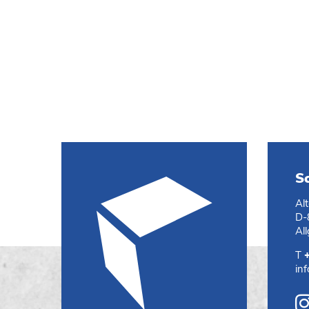
S
Al
D-
Al
T
in