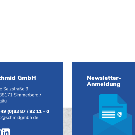
chmid GmbH
Newsletter-
Anmeldung
te Salzstraße 9
88171 Simmerberg /
lgäu
+49 (0)83 87 / 92 11 – 0
fo@schmidgmbh.de