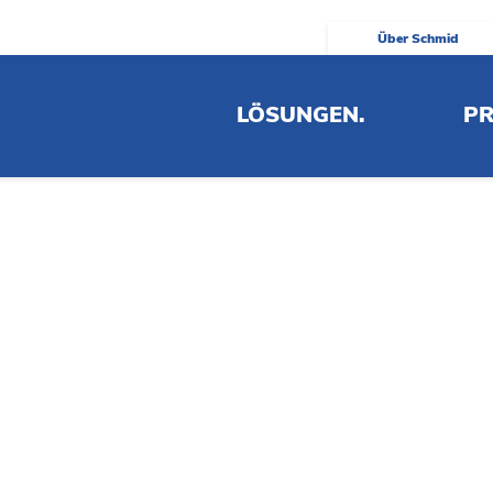
Über Schmid
nblatt FBC
LÖSUNGEN.
PR