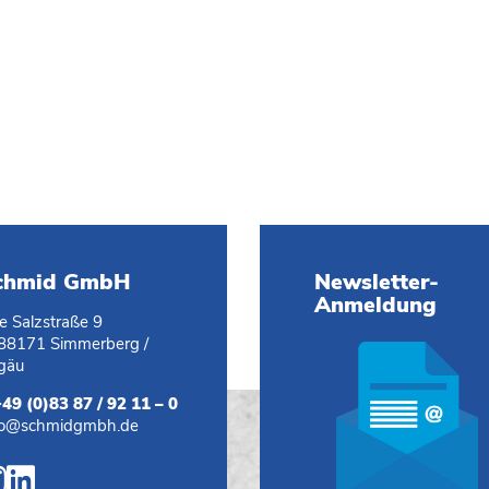
chmid GmbH
Newsletter-
Anmeldung
te Salzstraße 9
88171 Simmerberg /
lgäu
+49 (0)83 87 / 92 11 – 0
fo@schmidgmbh.de