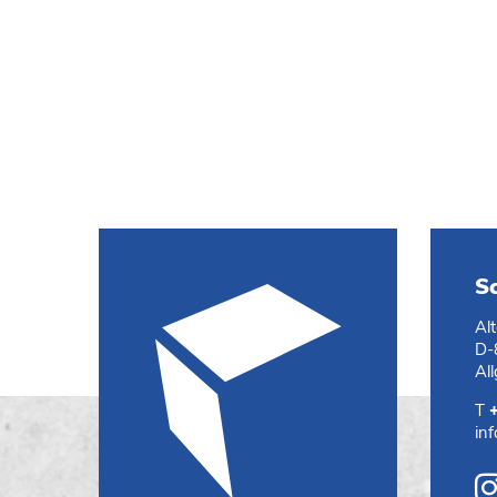
S
Al
D-
Al
T
in