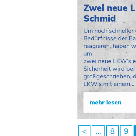
Zwei neue 
Schmid
Um noch schneller u
Bedürfnisse der Ba
reagieren, haben w
um
zwei neue LKW’s e
Sicherheit wird bei
großgeschrieben, 
LKW’s mit einem…
mehr lesen
<
...
8
9