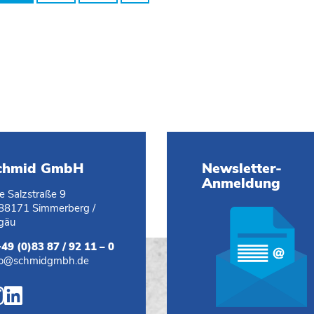
chmid GmbH
Newsletter-
Anmeldung
te Salzstraße 9
88171 Simmerberg /
lgäu
+49 (0)83 87 / 92 11 – 0
fo@schmidgmbh.de