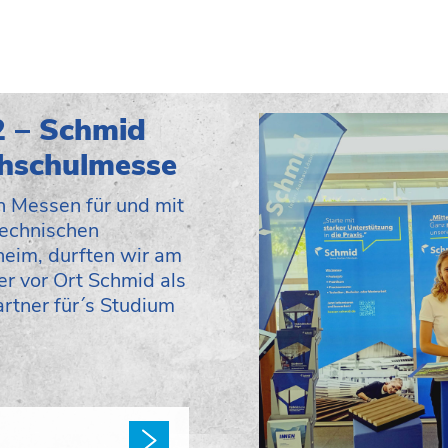
 – Schmid
chschulmesse
n Messen für und mit
Technischen
eim, durften wir am
r vor Ort Schmid als
rtner für´s Studium