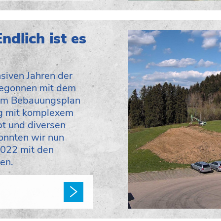
ndlich ist es
nsiven Jahren der
egonnen mit dem
em Bebauungsplan
g mit komplexem
t und diversen
onnten wir nun
2022 mit den
en.