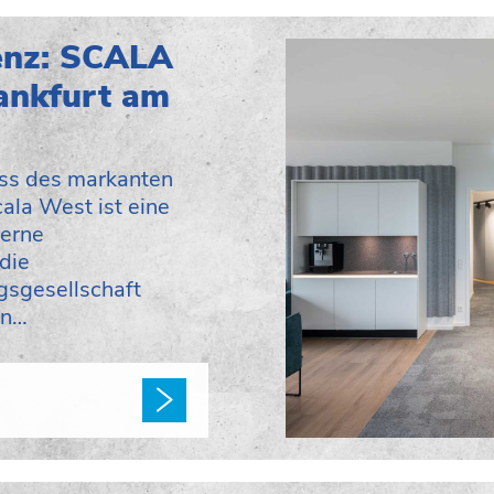
enz: SCALA
ankfurt am
ss des markanten
ala West ist eine
derne
die
gsgesellschaft
en…