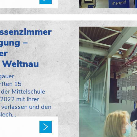
assenzimmer
gung –
er
e Weitnau
gäuer
rften 15
 der Mittelschule
2022 mit Ihrer
e verlassen und den
Blech…