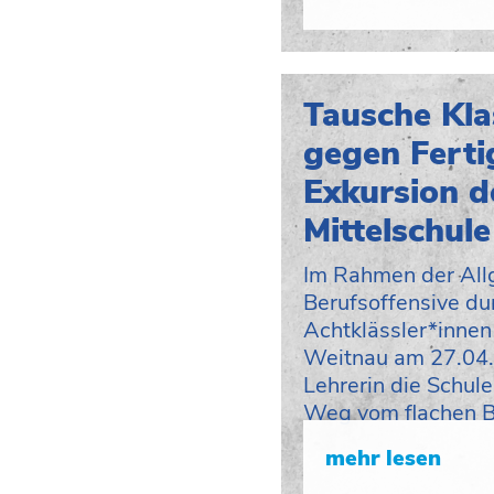
Tausche Kl
gegen Ferti
Exkursion d
Mittelschul
Im Rahmen der All
Berufsoffensive du
Achtklässler*innen
Weitnau am 27.04.
Lehrerin die Schul
Weg vom flachen 
mehr lesen