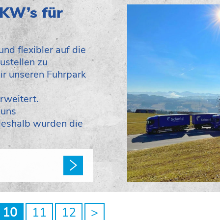
LKW’s für
nd flexibler auf die
ustellen zu
ir unseren Fuhrpark
rweitert.
 uns
deshalb wurden die
10
11
12
>