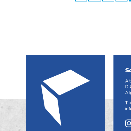
S
Al
D-
Al
T
in