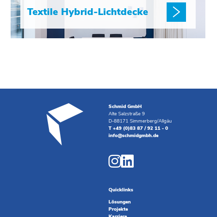
Textile Hybrid-Lichtdecke
Schmid GmbH
Alte Salzstraße 9
D-88171 Simmerberg/Allgäu
T +49 (0)83 87 / 92 11 - 0
info@schmidgmbh.de
Quicklinks
Lösungen
Projekte
Karriere