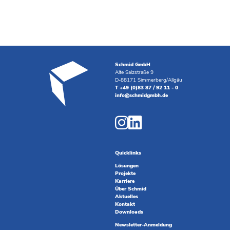
Schmid GmbH
Alte Salzstraße 9
D-88171 Simmerberg/Allgäu
T +49 (0)83 87 / 92 11 - 0
info@schmidgmbh.de
Quicklinks
Lösungen
Projekte
Karriere
Über Schmid
Aktuelles
Kontakt
Downloads
Newsletter-Anmeldung