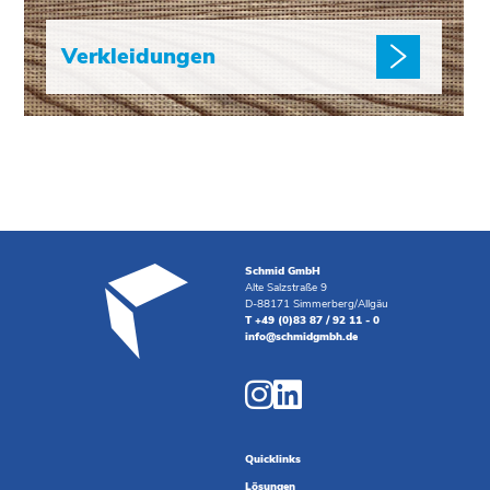
Verkleidungen
Schmid GmbH
Alte Salzstraße 9
D-88171 Simmerberg/Allgäu
T +49 (0)83 87 / 92 11 - 0
info@schmidgmbh.de
Quicklinks
Lösungen