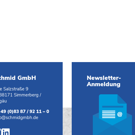
chmid GmbH
Newsletter-
Anmeldung
te Salzstraße 9
88171 Simmerberg /
lgäu
+49 (0)83 87 / 92 11 – 0
fo@schmidgmbh.de