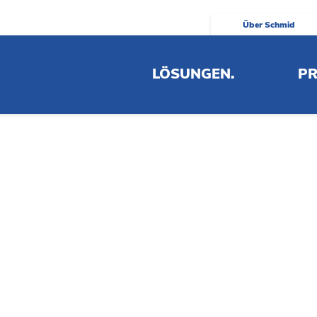
Über Schmid
sflyer
LÖSUNGEN.
PR