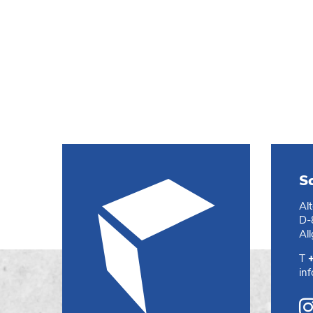
S
Al
D-
Al
T
in