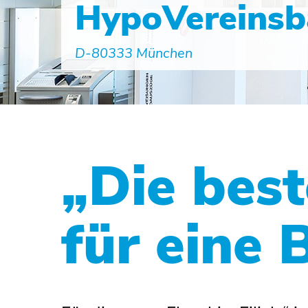
HypoVereinsb
D-80333 München
„Die bes
für eine 