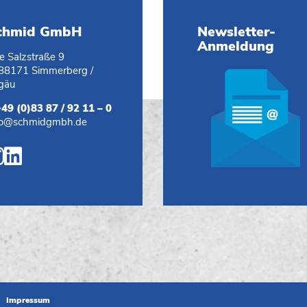
chmid GmbH
Newsletter-
Anmeldung
te Salzstraße 9
88171 Simmerberg /
lgäu
+49 (0)83 87 / 92 11 – 0
fo@schmidgmbh.de
Impressum