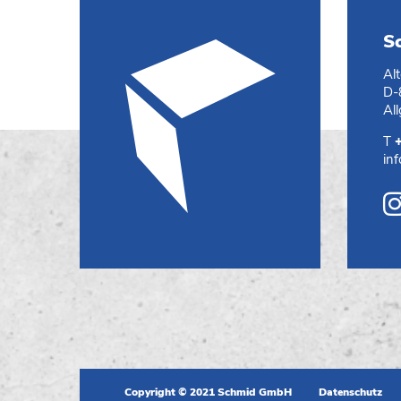
S
Al
D-
Al
T
in
Copyright © 2021 Schmid GmbH
Datenschutz