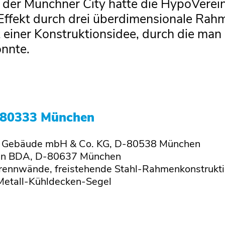
“ in der Münchner City hatte die HypoVe
fekt durch drei überdimensionale Rahm
einer Konstruktionsidee, durch die ma
nnte.
-80333 München
̈r Gebäude mbH & Co. KG, D-80538 München
ten BDA, D-80637 München
rennwände, freistehende Stahl-Rahmenkonstrukt
etall-Kühldecken-Segel