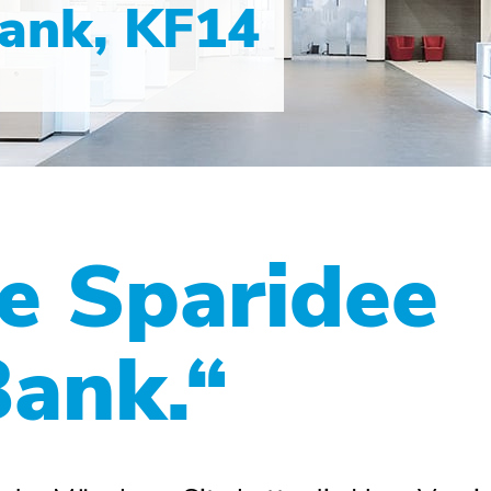
ank, KF14
te Sparidee
Bank.“