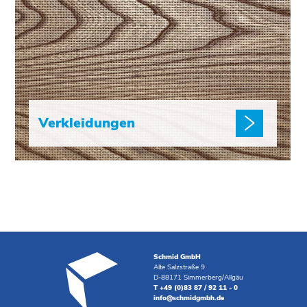
Verkleidungen
Schmid GmbH
Alte Salzstraße 9
D-88171 Simmerberg/Allgäu
T +49 (0)83 87 / 92 11 - 0
info@schmidgmbh.de