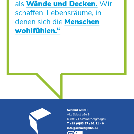
als
Wände und Decken.
Wir
schaffen Lebensräume, in
denen sich die
Menschen
wohlfühlen.“
Schmid GmbH
Alte Salzstraße 9
D-88171 Simmerberg/Allgäu
T +49 (0)83 87 / 92 11 - 0
info@schmidgmbh.de