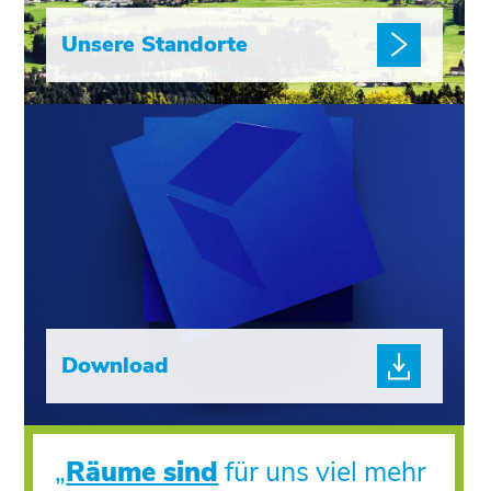
Unsere Standorte
Download
„
Räume sind
für uns viel mehr